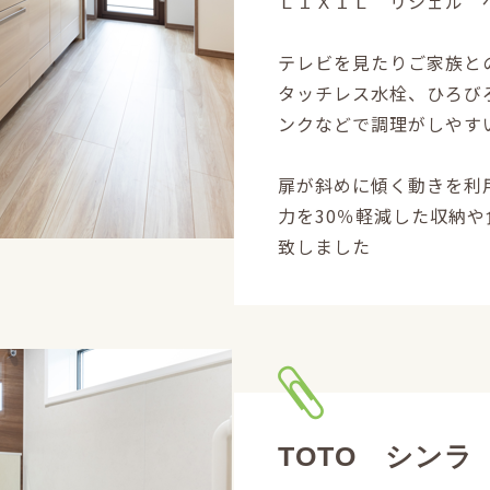
ＬＩＸＩＬ リシェル 
テレビを見たりご家族と
タッチレス水栓、ひろび
ンクなどで調理がしやす
扉が斜めに傾く動きを利
力を30％軽減した収納
致しました
TOTO シンラ